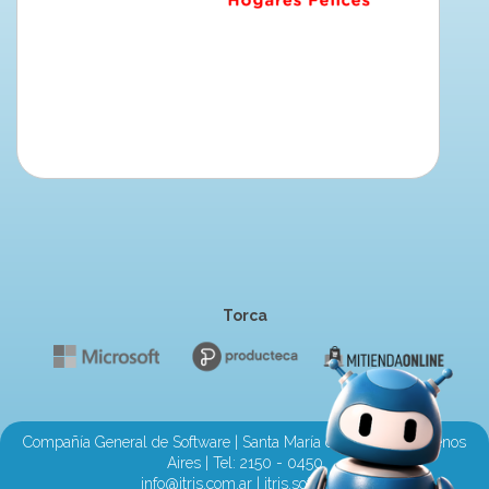
Torca
Compañía General de Software | Santa María de Oro 2710, Buenos
Aires | Tel:
2150 - 0450
info@itris.com.ar
|
itris.software