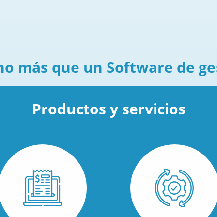
o más que un Software de ge
Productos y servicios
Es fácil, ágil y
dinámico.
Cubre
todas las necesidades,
factura, cobros, stock y
más.