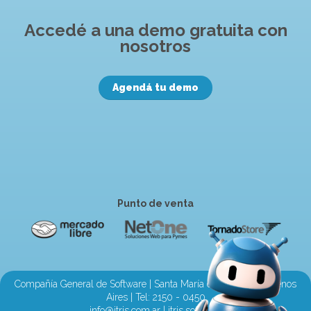
Accedé a una demo gratuita con
nosotros
Agendá tu demo
Punto de venta
Compañía General de Software | Santa María de Oro 2710, Buenos
Aires | Tel:
2150 - 0450
info@itris.com.ar
|
itris.software