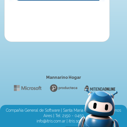
Mannarino Hogar
Compañía General de Software | Santa María de Oro 2710, Buenos
Aires | Tel:
2150 - 0450
info@itris.com.ar
|
itris.software